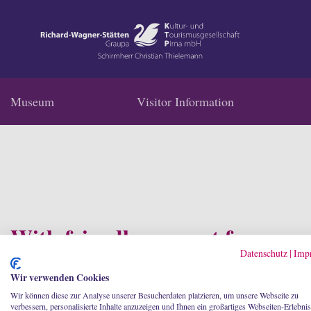
Navigation
Content
Museum
Visitor Information
Contact
Homepage
News & Events
Service
With friendly support from
Datenschutz
|
Imp
Wir verwenden Cookies
Wir können diese zur Analyse unserer Besucherdaten platzieren, um unsere Webseite zu
verbessern, personalisierte Inhalte anzuzeigen und Ihnen ein großartiges Webseiten-Erlebnis