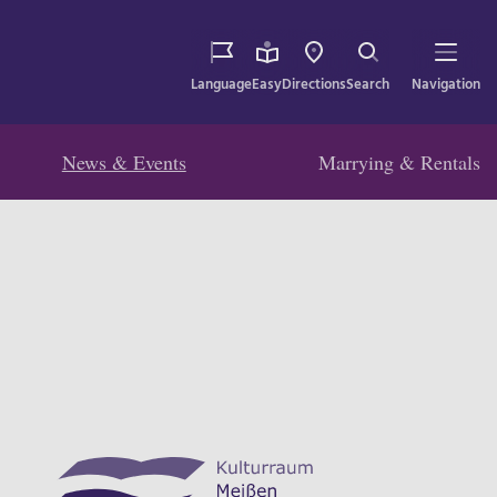
Language
Easy
Directions
Search
Navigation
News & Events
Marrying & Rentals