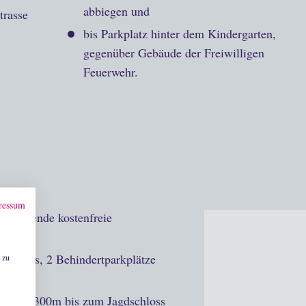
abbiegen und
trasse
bis Parkplatz hinter dem Kindergarten,
gegenüber Gebäude der Freiwilligen
Feuerwehr.
ressum
s folgende kostenfreie
chlosses, 2 Behindertparkplätze
 zu
en, ca. 300m bis zum Jagdschloss