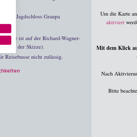
Um die Karte an
bis zum Jagdschloss Graupa
aktiviert
werde
arken.
r Gäste ist auf der Richard-Wagner-
h (H in der Skizze).
Mit dem Klick au
r Reisebusse nicht zulässig.
chkeiten
Nach Aktivieru
Bitte beacht