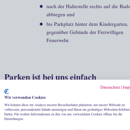
nach der Haltestelle rechts auf die Bads
abbiegen und
bis Parkplatz hinter dem Kindergarten,
gegenüber Gebäude der Freiwilligen
Feuerwehr.
Parken ist bei uns einfach
Datenschutz
|
Imp
Im Umkreis des Jagdschlosses Graupa gibt e
Wir verwenden Cookies
Parkmöglichkeiten:
Wir können diese zur Analyse unserer Besucherdaten platzieren, um unsere Webseite zu
P1 | Hauptparkplatz oberhalb des Jagds
verbessern, personalisierte Inhalte anzuzeigen und Ihnen ein großartiges Webseiten-Erlebnis
bieten. Für weitere Informationen zu den von uns verwendeten Cookies öffnen Sie die
vorhanden
Einstellungen.
P2 | Kostenfreie Nutzung der Parkfläch