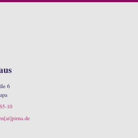
aus
ße 6
upa
65-10
en[at]pirna.de