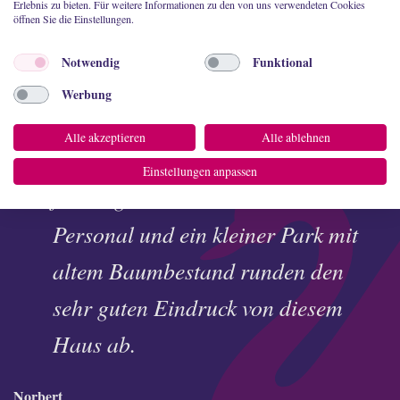
Erlebnis zu bieten. Für weitere Informationen zu den von uns verwendeten Cookies
öffnen Sie die Einstellungen.
Notwendig
Funktional
Nicht nur ein perfekter Ort zum
Werbung
Heiraten, sondern auch ein liebevoll
Alle akzeptieren
Alle ablehnen
und interaktiv gestaltetes Museum
Einstellungen anpassen
für Wagner-Fans. Sehr nettes
Personal und ein kleiner Park mit
altem Baumbestand runden den
sehr guten Eindruck von diesem
Haus ab.
Norbert