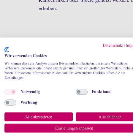
erhoben.
Datenschutz
|
Imp
Wir verwenden Cookies
Wir können diese zur Analyse unserer Besucherdaten platzieren, um unsere Webseite zu
verbessern, personalisierte Inhalte anzuzeigen und Ihnen ein großartiges Webseiten-Erlebnis
Schatzsuche "Der fliegende Ho
bieten. Für weitere Informationen zu den von uns verwendeten Cookies öffnen Sie die
Einstellungen.
Notwendig
Funktional
ca. 2 Stunden
Programmdauer
Werbung
Raumnutzun
Alle akzeptieren
Alle ablehnen
max.
Einstellungen anpassen
12 Kinder