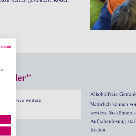
ressum
 zu
lländer"
Alkoholfreie Getränk
 (exklusive weitere
Natürlich können vo
g)
werden. So können si
Aufgabenlösung stär
Kosten.